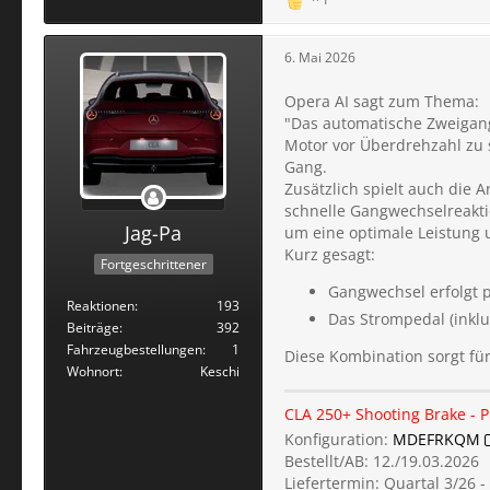
6. Mai 2026
Opera AI sagt zum Thema:
"Das automatische Zweigan
Motor vor Überdrehzahl zu 
Gang.
Zusätzlich spielt auch die 
schnelle Gangwechselreaktio
Jag-Pa
um eine optimale Leistung u
Kurz gesagt:
Fortgeschrittener
Gangwechsel erfolgt 
Reaktionen
193
Das Strompedal (inklu
Beiträge
392
Fahrzeugbestellungen
1
Diese Kombination sorgt fü
Wohnort
Keschi
CLA 250+ Shooting Brake - P
Konfiguration:
MDEFRKQM
Bestellt/AB: 12./19.03.2026
Liefertermin: Quartal 3/26 -