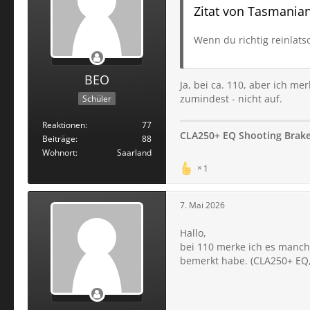
Zitat von Tasmania
Wenn du richtig reinlats
BEO
Ja, bei ca. 110, aber ich m
zumindest - nicht auf.
Schüler
Reaktionen
77
CLA250+ EQ Shooting Brake
Beiträge
88
Wohnort
Saarland
1
7. Mai 2026
Hallo,
bei 110 merke ich es manch
bemerkt habe. (CLA250+ EQ,