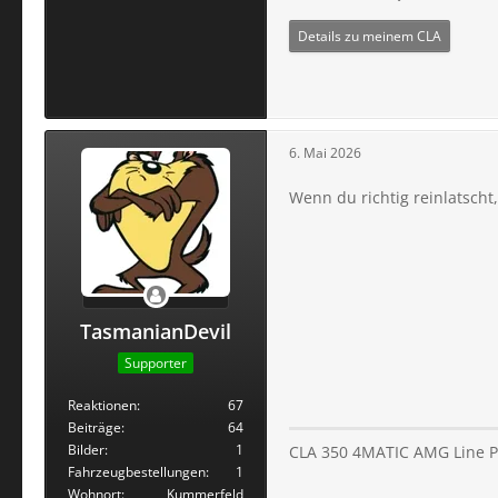
Details zu meinem CLA
6. Mai 2026
Wenn du richtig reinlatscht
TasmanianDevil
Supporter
Reaktionen
67
Beiträge
64
Bilder
1
CLA 350 4MATIC AMG Line P
Fahrzeugbestellungen
1
Wohnort
Kummerfeld