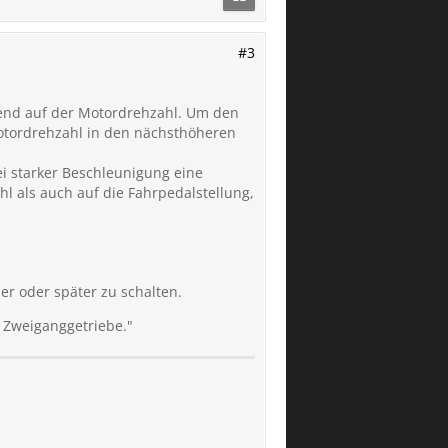
#3
rend auf der Motordrehzahl. Um den
Motordrehzahl in den nächsthöheren
ei starker Beschleunigung eine
hl als auch auf die Fahrpedalstellung,
er oder später zu schalten.
 Zweiganggetriebe."