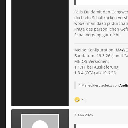
Falls Du damit den Gangwech
doch ein Schaltrucken vers
wobei man dazu ja durchaus 
Frage des persönlichen Gefü
Schaltvorgang gar nicht.
Meine Konfiguration:
M4WC
Baudatum: 19.3.26 (somit "
MB.OS-Versionen:
1.1.11 bei Auslieferung
1.3.4 (OTA) ab 19.6.26
4 Mal editiert, zuletzt von
Andi
1
7. Mai 2026