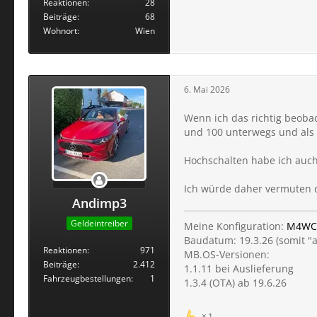
Reaktionen
28
Beiträge
68
Wohnort
Wien
6. Mai 2026
Wenn ich das richtig beobac
und 100 unterwegs und als i
Hochschalten habe ich auch 
Ich würde daher vermuten d
Andimp3
Geldeintreiber
Meine Konfiguration:
M4WC
Baudatum: 19.3.26 (somit "
Reaktionen
971
MB.OS-Versionen:
Beiträge
2.412
1.1.11 bei Auslieferung
Fahrzeugbestellungen
1
1.3.4 (OTA) ab 19.6.26
1