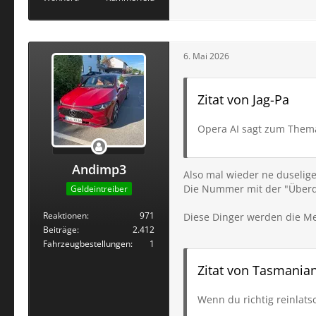
6. Mai 2026
Zitat von Jag-Pa
Opera AI sagt zum Them
Andimp3
Also mal wieder ne duselige
Die Nummer mit der "Überdr
Geldeintreiber
Reaktionen
971
Diese Dinger werden die 
Beiträge
2.412
Fahrzeugbestellungen
1
Zitat von Tasmania
Wenn du richtig reinlats