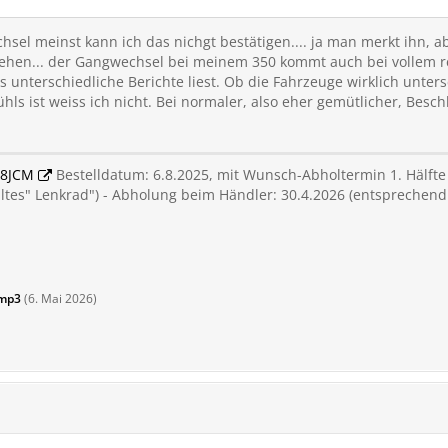
sel meinst kann ich das nichgt bestätigen.... ja man merkt ihn, a
tehen... der Gangwechsel bei meinem 350 kommt auch bei vollem re
unterschiedliche Berichte liest. Ob die Fahrzeuge wirklich unters
hls ist weiss ich nicht. Bei normaler, also eher gemütlicher, Bes
8JCM
Bestelldatum: 6.8.2025, mit Wunsch-Abholtermin 1. Hälfte
altes" Lenkrad") - Abholung beim Händler: 30.4.2026 (entspreche
mp3
(
6. Mai 2026
)