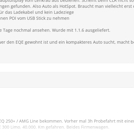
uptdisplay vom Lenkrad aus bedienen. Scheint beim CLA nicht so
gen gefunden. Also Auto als HotSpot. Braucht man vielleicht erst
für das Ladekabel und kein Ladeziege
genen POI vom USB Stick zu nehmen
e Tage nochmal ansehen. Wurde mit 1.1.6 ausgeliefert.
er den EQE gewohnt ist und ein kompakteres Auto sucht, macht be
EQ 250+ / AMG Line bekommen. Vorher mal 3h Probefahrt mit eine
 300 Limo. 40.000. Km gefahren. Beides Firmenwagen.
ben und mit dem Neuen nach Hause gefahren.