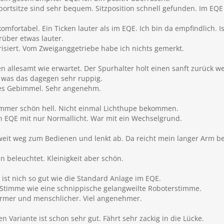
ortsitze sind sehr bequem. Sitzposition schnell gefunden. Im EQE
mfortabel. Ein Ticken lauter als im EQE. Ich bin da empfindlich. Ist
rüber etwas lauter.
isiert. Vom Zweiganggetriebe habe ich nichts gemerkt.
en allesamt wie erwartet. Der Spurhalter holt einen sanft zurück w
e was das dagegen sehr ruppig.
ßes Gebimmel. Sehr angenehm.
 Immer schön hell. Nicht einmal Lichthupe bekommen.
 EQE mit nur Normallicht. War mit ein Wechselgrund.
 weit weg zum Bedienen und lenkt ab. Da reicht mein langer Arm b
n beleuchtet. Kleinigkeit aber schön.
ist nich so gut wie die Standard Anlage im EQE.
Stimme wie eine schnippische gelangweilte Roboterstimme.
ärmer und menschlicher. Viel angenehmer.
en Variante ist schon sehr gut. Fährt sehr zackig in die Lücke.