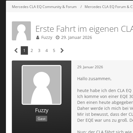
Mercedes CLA EQ Community & Forum
Mercedes CLA EQ Forum & C
Erste Fahrt im eigenen C
Fuzzy
29. Januar 2026
1
2
3
4
5
29. Januar 2026
Hallo zusammen,
heute habe ich den CLA EQ 
Ich komme von einer EQE 30
Den einen heute abgegebe
Daher werde ich mich bei V
Fuzzy
Mir ist bewusst, dass der CLA
Gast
Der EQE war uns zu groß. D
Nun: der CLA fährt sich wie