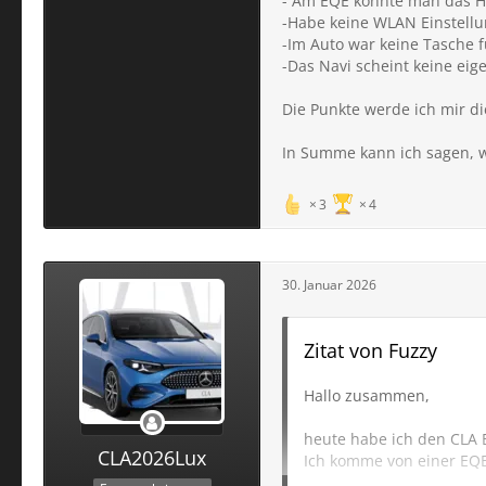
- Am EQE konnte man das Ha
-Habe keine WLAN Einstellun
-Im Auto war keine Tasche 
-Das Navi scheint keine ei
Die Punkte werde ich mir di
In Summe kann ich sagen, w
3
4
30. Januar 2026
Zitat von Fuzzy
Hallo zusammen,
heute habe ich den CLA 
CLA2026Lux
Ich komme von einer EQE
Den einen heute abgege