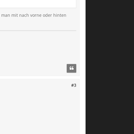
ar.
t man mit nach vorne oder hinten
EQE waren es
 Ist für mich ok. Bei
ck wenn man über eine
#3
m bei 184cm