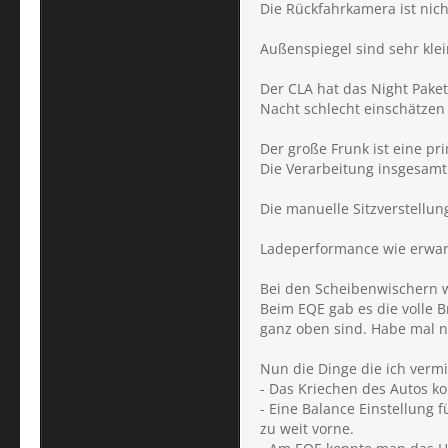
Die Rückfahrkamera ist nicht
Außenspiegel sind sehr kle
Der CLA hat das Night Paket
Nacht schlecht einschätzen 
Der große Frunk ist eine pr
Die Verarbeitung insgesamt
Die manuelle Sitzverstellu
Ladeperformance wie erwart
Bei den Scheibenwischern w
Beim EQE gab es die volle 
ganz oben sind. Habe mal n
Nun die Dinge die ich verm
- Das Kriechen des Autos ko
- Eine Balance Einstellung
zu weit vorne.