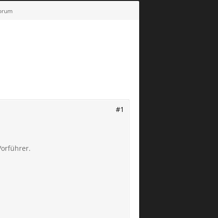
Forum
#1
orführer.