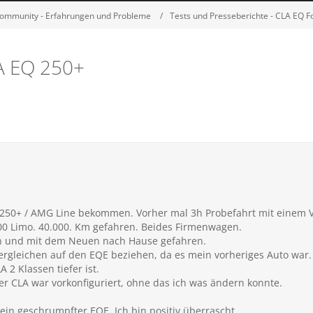
ommunity - Erfahrungen und Probleme
Tests und Presseberichte - CLA EQ 
LA EQ 250+
250+ / AMG Line bekommen. Vorher mal 3h Probefahrt mit einem V
0 Limo. 40.000. Km gefahren. Beides Firmenwagen.
n und mit dem Neuen nach Hause gefahren.
ergleichen auf den EQE beziehen, da es mein vorheriges Auto war.
 2 Klassen tiefer ist.
er CLA war vorkonfiguriert, ohne das ich was ändern konnte.
 ein geschrumpfter EQE. Ich bin positiv überrascht.