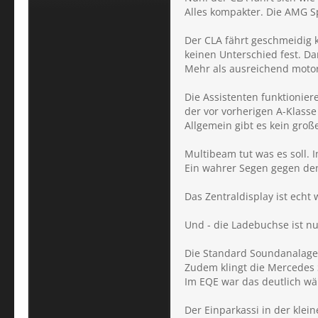
Alles kompakter. Die AMG Sp
Der CLA fährt geschmeidig ko
keinen Unterschied fest. Da
Mehr als ausreichend motor
Die Assistenten funktionier
der vor vorherigen A-Klass
Allgemein gibt es kein gro
Multibeam tut was es soll.
Ein wahrer Segen gegen den
Das Zentraldisplay ist echt
Und - die Ladebuchse ist nu
Die Standard Soundanalage 
Zudem klingt die Mercedes 
Im EQE war das deutlich w
Der Einparkassi in der klein