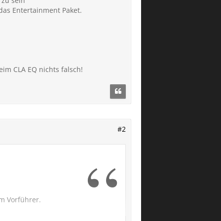
 zu sein
 das Entertainment Paket.
im CLA EQ nichts falsch!
#2
m Vorführer.