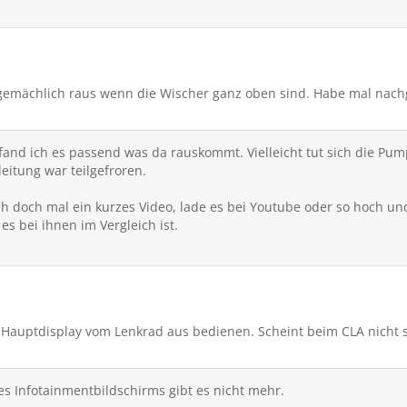
le Breitseite Wasser und dann wurde gewischt. Im CLA kommt das 
ben sind. Habe mal nachgefüllt.
ermisse oder noch nicht gefunden habe:
 konnte ich nicht deaktivieren
ng für die Lautsprecher habe ich nicht gefunden oder war zu doof 
emächlich raus wenn die Wischer ganz oben sind. Habe mal nachg
it vorne.
 Hauptdisplay vom Lenkrad aus bedienen. Scheint beim CLA nicht 
lungen gefunden. Also Auto als HotSpot. Braucht man vielleicht e
fand ich es passend was da rauskommt. Vielleicht tut sich die P
eitung war teilgefroren.
he für das Ladekabel und kein Ladeziege
 eigenen POI vom USB Stick zu nehmen
ach doch mal ein kurzes Video, lade es bei Youtube oder so hoch un
s bei ihnen im Vergleich ist.
 die Tage nochmal ansehen. Wurde mit 1.1.6 ausgeliefert.
, wer den EQE gewohnt ist und ein kompakteres Auto sucht, mach
auptdisplay vom Lenkrad aus bedienen. Scheint beim CLA nicht s
s Infotainmentbildschirms gibt es nicht mehr.