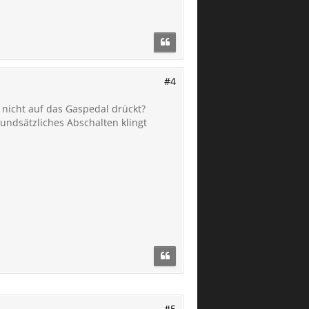
#4
nicht auf das Gaspedal drückt?
undsätzliches Abschalten klingt
a ich durch die dunkle
#5