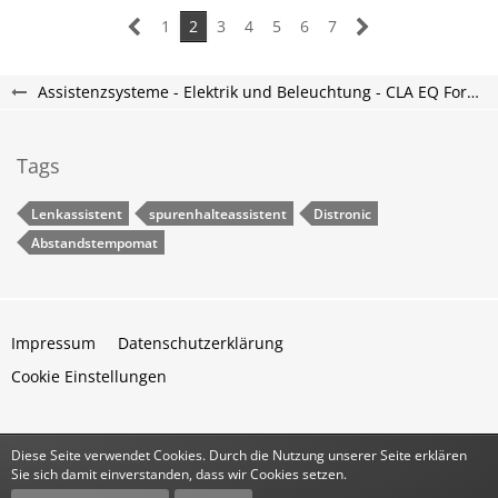
1
2
3
4
5
6
7
Assistenzsysteme - Elektrik und Beleuchtung - CLA EQ Forum
Tags
Lenkassistent
spurenhalteassistent
Distronic
Abstandstempomat
Impressum
Datenschutzerklärung
Cookie Einstellungen
Diese Seite verwendet Cookies. Durch die Nutzung unserer Seite erklären
Community-Software:
WoltLab Suite™
Sie sich damit einverstanden, dass wir Cookies setzen.