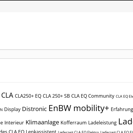
CLA
CLA250+ EQ
CLA 250+ SB
CLA EQ Community
CLA EQ El
EnBW mobility+
Distronic
Display
Erfahrung
SN
Lad
Klimaanlage
he
Interieur
Kofferraum
Ladeleistung
edes CLA EQ
Lenkassistent
Lieferzeit CLA EQ Elektro
Lieferzeit CLA EQ E