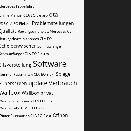
Mercedes Probefahrt
ota
Online Manuel CLA EQ Elektro
Problemstellungen
PDF CLA EQ Elektro
Qualität
Rettungsdatenblatt Mercedes CL
Rettungskarte Mercedes CLA EQ
Scheibenwischer
Schmutzfänger
Schmutzfänger CLA EQ Elektro
Software
Sitzverstellung
Spiegel
Sommer Fussmatten CLA EQ Elekt
update
Verbrauch
Superscreen
Wallbox
Wallbox privat
Waschanlagenmous CLA EQ Elektr
Waschstraße CLA EQ Elektro
Öffnen
Winter Fussmatten CLA EQ Elekt