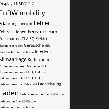
Distronic
Display
EnBW mobility+
Fehler
Erfahrungsbericht
Fensterheber
Fehlreaktionen
Fussmatten CLA EQ Elektro
Geräusche
Ganzjahresreifen
GJR
Interieur
Handbuch CLA EQ Elektro
Klimaanlage
Kofferraum
Kofferraumvolumen Mercedes CLA
Kofferraumwanne CLA EQ Elektro
Ladekantenschutz CLA EQ Elektr
Ladeleistung
Ladekantenschutz Edelstahl
Laden
Laderaumwanne CLA EQ Elektro
Ladestation CLA EQ Elektro
Ladesäule CLA EQ Elektro