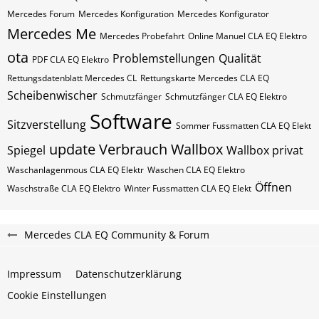
Mercedes Forum
Mercedes Konfiguration
Mercedes Konfigurator
Mercedes Me
Mercedes Probefahrt
Online Manuel CLA EQ Elektro
ota
Problemstellungen
Qualität
PDF CLA EQ Elektro
Rettungsdatenblatt Mercedes CL
Rettungskarte Mercedes CLA EQ
Scheibenwischer
Schmutzfänger
Schmutzfänger CLA EQ Elektro
Software
Sitzverstellung
Sommer Fussmatten CLA EQ Elekt
update
Verbrauch
Wallbox
Spiegel
Wallbox privat
Waschanlagenmous CLA EQ Elektr
Waschen CLA EQ Elektro
Öffnen
Waschstraße CLA EQ Elektro
Winter Fussmatten CLA EQ Elekt
Mercedes CLA EQ Community & Forum
Impressum
Datenschutzerklärung
Cookie Einstellungen